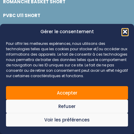
ROMANCHE BASKET SHORT
PVBC U11 SHORT
LES DAUPHINS DE CROSSEY BASKET FEMME SHORT
Gérer le consentement
BASKET SEYSSINET FONTAINE SHORT
Pour offrir les meilleures expériences, nous utilisons des
technologies telles que les cookies pour stocker et/ou accéder aux
informations des appareils. Le fait de consentir à ces technologies
USSB SHORT
nous permettra de traiter des données telles que le comportement
de navigation ou les ID uniques sur ce site. Le fait de ne pas
Prochain
→
consentir ou de retirer son consentement peut avoir un effet négatif
sur certaines caractéristiques et fonctions.
Accepter
Refuser
© 2026 Infini Sports .
Mentions
Création
Tous droits
légales
Voir les préférences
réservés.