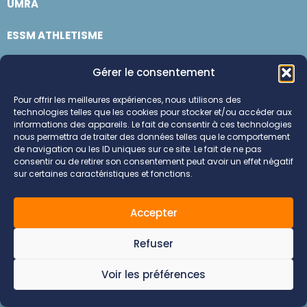
UMRA
ESSM ATHLETISME
EAG
Gérer le consentement
AS FONTAINE VOLLEY BALL
Pour offrir les meilleures expériences, nous utilisons des
technologies telles que les cookies pour stocker et/ou accéder aux
informations des appareils. Le fait de consentir à ces technologies
nous permettra de traiter des données telles que le comportement
de navigation ou les ID uniques sur ce site. Le fait de ne pas
consentir ou de retirer son consentement peut avoir un effet négatif
sur certaines caractéristiques et fonctions.
© 2026 Infini Sports .
Mentions
Création
Tous droits
légales
réservés.
Accepter
Refuser
Voir les préférences